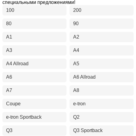
специальными предложениями!
100
200
80
90
A1
A2
A3
A4
A4 Allroad
A5
A6
A6 Allroad
A7
A8
Coupe
e-tron
e-tron Sportback
Q2
Q3
Q3 Sportback