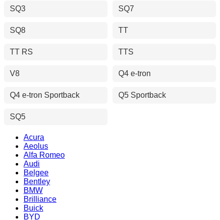
SQ3
SQ7
SQ8
TT
TT RS
TTS
V8
Q4 e-tron
Q4 e-tron Sportback
Q5 Sportback
SQ5
Acura
Aeolus
Alfa Romeo
Audi
Belgee
Bentley
BMW
Brilliance
Buick
BYD