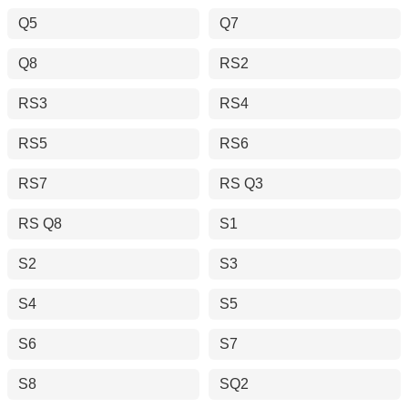
Q5
Q7
Q8
RS2
RS3
RS4
RS5
RS6
RS7
RS Q3
RS Q8
S1
S2
S3
S4
S5
S6
S7
S8
SQ2